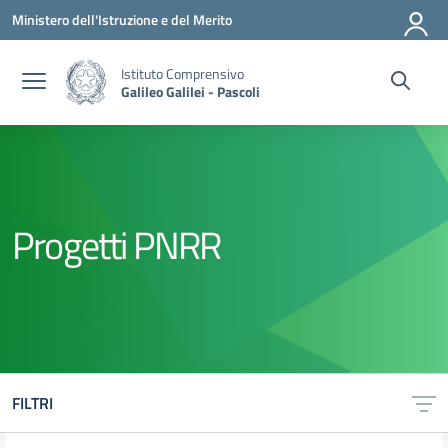
Vai ai contenuti
Vai al menu di navigazione
Vai al footer
Ministero dell'Istruzione e del Merito
Istituto Comprensivo
Galileo Galilei - Pascoli
Progetti PNRR
FILTRI