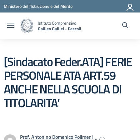
Vai ai contenuti
Vai al menu di navigazione
Vai al footer
Ministero dell'Istruzione e del Merito
Istituto Comprensivo
Galileo Galilei - Pascoli
[Sindacato Feder.ATA] FERIE
PERSONALE ATA ART.59
ANCHE NELLA SCUOLA DI
TITOLARITA’
Prof. Antonino Domenico Polimeni