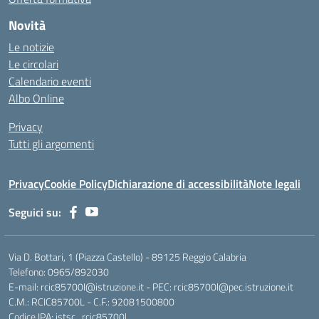
Novità
Le notizie
Le circolari
Calendario eventi
Albo Online
Privacy
Tutti gli argomenti
Privacy
Cookie Policy
Dichiarazione di accessibilità
Note legali
Seguici su:
Via D. Bottari, 1 (Piazza Castello) - 89125 Reggio Calabria
Telefono: 0965/892030
E-mail: rcic85700l@istruzione.it - PEC: rcic85700l@pec.istruzione.it
C.M.: RCIC85700L - C.F.: 92081500800
Codice IPA: istsc_rcic85700l