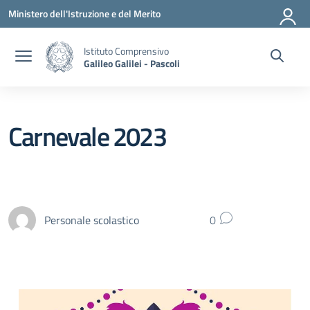
Vai ai contenuti
Vai al menu di navigazione
Vai al footer
Ministero dell'Istruzione e del Merito
Istituto Comprensivo
Galileo Galilei - Pascoli
Carnevale 2023
Personale scolastico
0