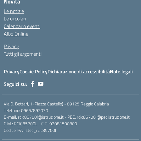
Novità
Le notizie
Le circolari
Calendario eventi
Albo Online
Privacy
Tutti gli argomenti
Privacy
Cookie Policy
Dichiarazione di accessibilità
Note legali
Seguici su:
Via D. Bottari, 1 (Piazza Castello) - 89125 Reggio Calabria
Telefono: 0965/892030
E-mail: rcic85700l@istruzione.it - PEC: rcic85700l@pec.istruzione.it
C.M.: RCIC85700L - C.F.: 92081500800
Codice IPA: istsc_rcic85700l