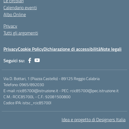
Le circolari
Calendario eventi
Albo Online
Privacy
Tutti gli argomenti
Privacy
Cookie Policy
Dichiarazione di accessibilità
Note legali
Seguici su:
Via D. Bottari, 1 (Piazza Castello) - 89125 Reggio Calabria
Telefono: 0965/892030
E-mail: rcic85700l@istruzione.it - PEC: rcic85700l@pec.istruzione.it
C.M.: RCIC85700L - C.F.: 92081500800
Codice IPA: istsc_rcic85700l
Idea e progetto di Designers Italia