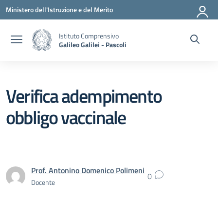
Vai ai contenuti
Vai al menu di navigazione
Vai al footer
Ministero dell'Istruzione e del Merito
Istituto Comprensivo
Galileo Galilei - Pascoli
Verifica adempimento
obbligo vaccinale
Prof. Antonino Domenico Polimeni
0
Docente