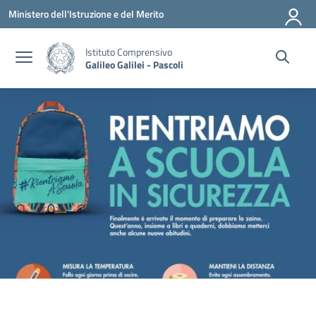
Vai ai contenuti
Vai al menu di navigazione
Vai al footer
Ministero dell'Istruzione e del Merito
Istituto Comprensivo
Galileo Galilei - Pascoli