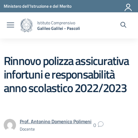
Vai ai contenuti
Vai al menu di navigazione
Vai al footer
Ministero dell'Istruzione e del Merito
Istituto Comprensivo
Galileo Galilei - Pascoli
Rinnovo polizza assicurativa
infortuni e responsabilità
anno scolastico 2022/2023
Prof. Antonino Domenico Polimeni
0
Docente