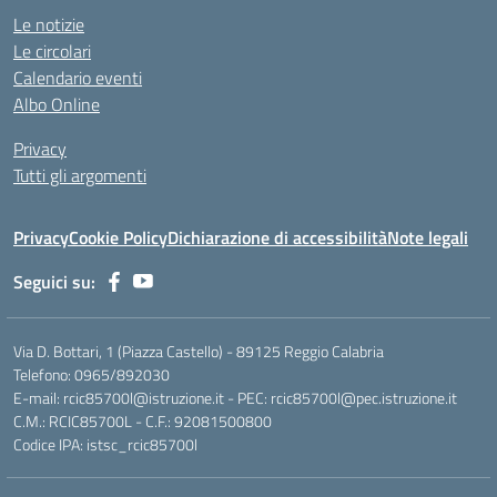
Le notizie
Le circolari
Calendario eventi
Albo Online
Privacy
Tutti gli argomenti
Privacy
Cookie Policy
Dichiarazione di accessibilità
Note legali
Seguici su:
Via D. Bottari, 1 (Piazza Castello) - 89125 Reggio Calabria
Telefono: 0965/892030
E-mail: rcic85700l@istruzione.it - PEC: rcic85700l@pec.istruzione.it
C.M.: RCIC85700L - C.F.: 92081500800
Codice IPA: istsc_rcic85700l