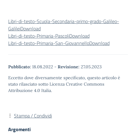
Libri-di-testo-Scuola-Secondaria-primo-grado-Galileo-
Galilei
Download
Libri-di-testo-Primaria-Pascoli
Download
Libri-di-testo-Primaria-San-Giovannello
Download
Pubblicato:
18.08.2022
-
Revisione:
27.05.2023
Eccetto dove diversamente specificato, questo articolo è
stato rilasciato sotto Licenza Creative Commons
Attribuzione 4.0 Italia.
Stampa / Condividi
Argomenti