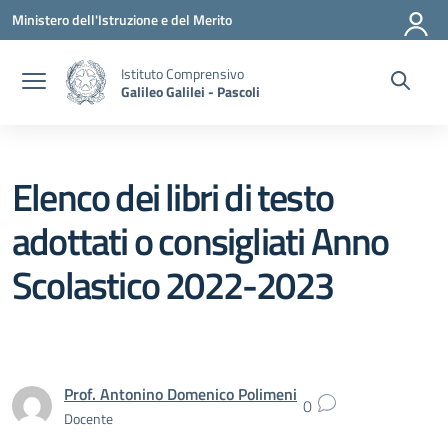
Vai ai contenuti
Vai al menu di navigazione
Vai al footer
Ministero dell'Istruzione e del Merito
Istituto Comprensivo
Galileo Galilei - Pascoli
Elenco dei libri di testo
adottati o consigliati Anno
Scolastico 2022-2023
Prof. Antonino Domenico Polimeni
0
Docente