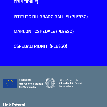
PRINCIPALE)
ISTITUTO DI I GRADO GALILEI (PLESSO)
MARCONI-OSPEDALE (PLESSO)
OSPEDALI RIUNITI (PLESSO)
Istituto Comprensivo
Galileo Galilei - Pascoli
Reggio Calabria
Link Esterni