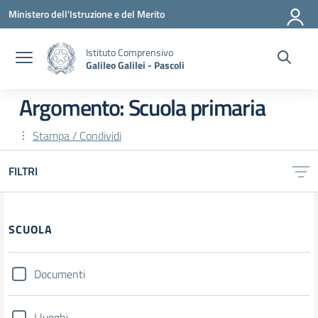
Vai ai contenuti
Vai al menu di navigazione
Vai al footer
Ministero dell'Istruzione e del Merito
Istituto Comprensivo
Galileo Galilei - Pascoli
Argomento: Scuola primaria
Stampa / Condividi
FILTRI
SCUOLA
Documenti
I luoghi