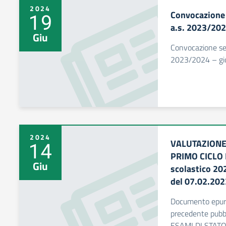
2024
Convocazione 
19
a.s. 2023/20
Giu
Convocazione sest
2023/2024 – gi
2024
VALUTAZIONE 
14
PRIMO CICLO 
Giu
scolastico 20
del 07.02.202
Documento epurat
precedente pub
ESAMI DI STATO