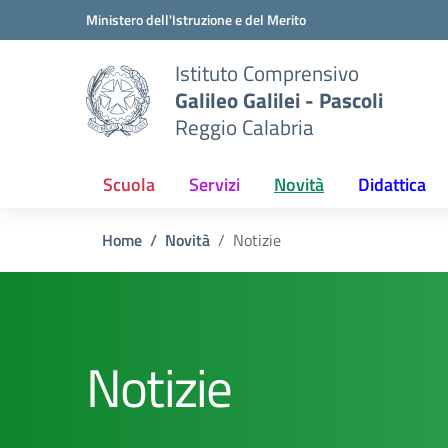
Vai ai contenuti
Vai al menu di navigazione
Vai al footer
Ministero dell'Istruzione e del Merito
Istituto Comprensivo
Galileo Galilei - Pascoli
Reggio Calabria
Scuola
Servizi
Novità
Didattica
Home
Novità
Notizie
Notizie