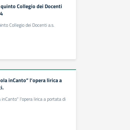
quinto Collegio dei Docenti
24
nto Collegio dei Docenti a.s.
la inCanto” l’opera lirica a
i.
inCanto" l'opera lirica a portata di