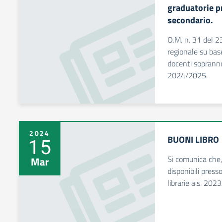
graduatorie p
secondario.
O.M. n. 31 del 2
regionale su bas
docenti soprannum
2024/2025.
2024
BUONI LIBRO
15
Si comunica che, 
Mar
disponibili press
librarie a.s. 202