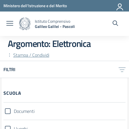
Vai ai contenuti
Vai al menu di navigazione
Vai al footer
Ministero dell'Istruzione e del Merito
Istituto Comprensivo
Galileo Galilei - Pascoli
Argomento: Elettronica
Stampa / Condividi
FILTRI
SCUOLA
Documenti
I luoghi