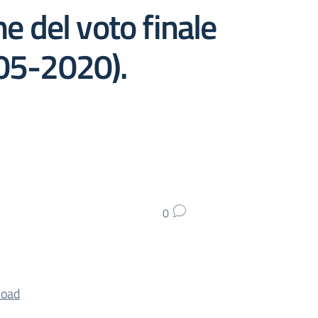
ne del voto finale
-05-2020).
0
oad