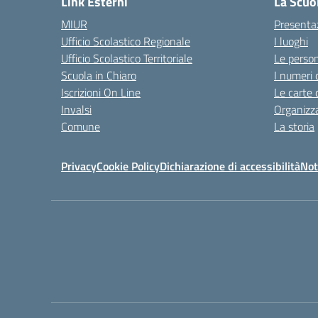
Link Esterni
La Scuo
MIUR
Presenta
Ufficio Scolastico Regionale
I luoghi
Ufficio Scolastico Territoriale
Le perso
Scuola in Chiaro
I numeri 
Iscrizioni On Line
Le carte 
Invalsi
Organizz
Comune
La storia
Privacy
Cookie Policy
Dichiarazione di accessibilità
Not