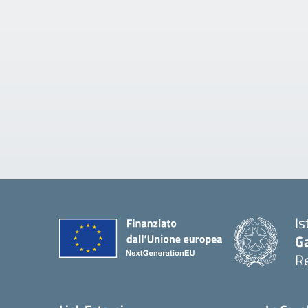
Is
Ga
Re