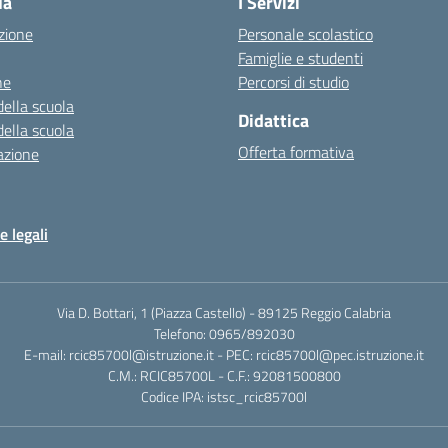
la
I Servizi
zione
Personale scolastico
Famiglie e studenti
ne
Percorsi di studio
della scuola
Didattica
della scuola
Offerta formativa
azione
e legali
Via D. Bottari, 1 (Piazza Castello) - 89125 Reggio Calabria
Telefono: 0965/892030
E-mail: rcic85700l@istruzione.it - PEC: rcic85700l@pec.istruzione.it
C.M.: RCIC85700L - C.F.: 92081500800
Codice IPA: istsc_rcic85700l