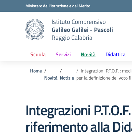
Vai ai contenuti
Vai al menu di navigazione
Vai al footer
Ministero dell'Istruzione e del Merito
Istituto Comprensivo
Galileo Galilei - Pascoli
Reggio Calabria
Scuola
Servizi
Novità
Didattica
Home
Integrazioni P.T.O.F. : mo
Novità
Notizie
per la definizione del voto 
Integrazioni P.T.O.F
riferimento alla Di