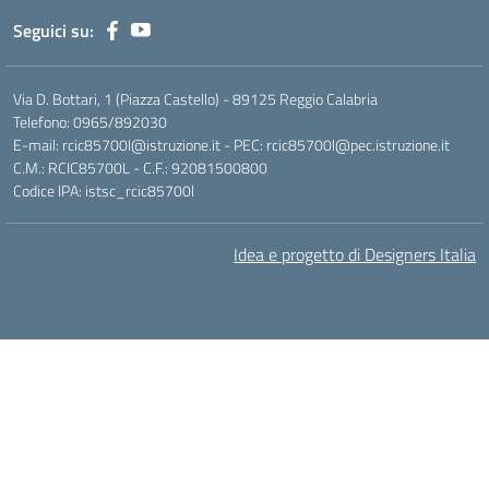
Seguici su:
Via D. Bottari, 1 (Piazza Castello) - 89125 Reggio Calabria
Telefono: 0965/892030
E-mail: rcic85700l@istruzione.it - PEC: rcic85700l@pec.istruzione.it
C.M.: RCIC85700L - C.F.: 92081500800
Codice IPA: istsc_rcic85700l
Idea e progetto di Designers Italia