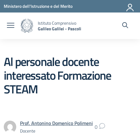
Vai ai contenuti
Vai al menu di navigazione
Vai al footer
Ministero dell'Istruzione e del Merito
Istituto Comprensivo
Galileo Galilei - Pascoli
Al personale docente
interessato Formazione
STEAM
Prof. Antonino Domenico Polimeni
0
Docente