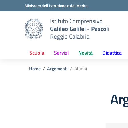
Vai ai contenuti
Vai al menu di navigazione
Vai al footer
Ministero dell'Istruzione e del Merito
Istituto Comprensivo
Galileo Galilei - Pascoli
Reggio Calabria
Scuola
Servizi
Novità
Didattica
Home
Argomenti
Alunni
Ar