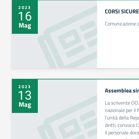
2023
CORSI SICUR
16
Comunicazione c
Mag
2023
Assemblea sin
13
La scrivente OO.S
Mag
nazionale per il 
l’unità della Rep
diritti, convoca 
il personale doc