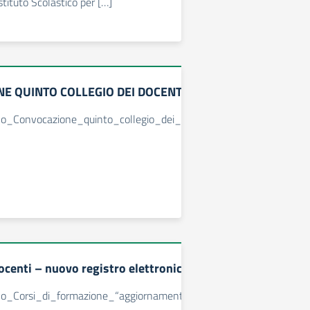
stituto Scolastico per […]
E QUINTO COLLEGIO DEI DOCENTI
lo_Convocazione_quinto_collegio_dei_docenti
centi – nuovo registro elettronico
lo_Corsi_di_formazione_“aggiornamento_sulle_nuove_funzionalit_