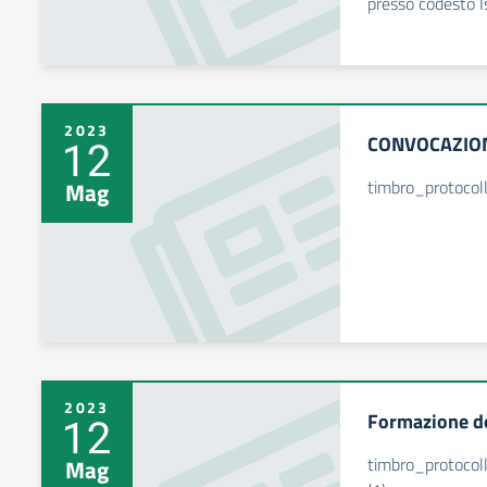
presso codesto I
2023
CONVOCAZION
12
timbro_protocol
Mag
2023
Formazione do
12
timbro_protocol
Mag