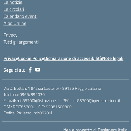
Le notizie
Le circolari
Calendario eventi
Albo Online
Privacy
Tutti gli argomenti
Privacy
Cookie Policy
Dichiarazione di accessibilità
Note legali
Seguici su:
Via D. Bottari, 1 (Piazza Castello) - 89125 Reggio Calabria
Telefono: 0965/892030
E-mail: rcic85700l@istruzione.it - PEC: rcic85700l@pec.istruzione.it
C.M.: RCIC85700L - C.F.: 92081500800
Codice IPA: istsc_rcic85700l
Idea e progetto di Designers Italia