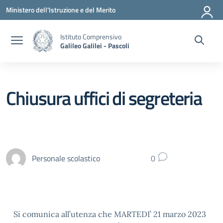
Vai ai contenuti
Vai al menu di navigazione
Vai al footer
Ministero dell'Istruzione e del Merito
Istituto Comprensivo
Galileo Galilei - Pascoli
Chiusura uffici di segreteria
Personale scolastico
0
Si comunica all’utenza che MARTEDI’ 21 marzo 2023