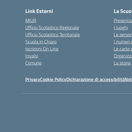
Link Esterni
La Scuo
MIUR
Presenta
Ufficio Scolastico Regionale
I luoghi
Ufficio Scolastico Territoriale
Le perso
Scuola in Chiaro
I numeri 
Iscrizioni On Line
Le carte 
Invalsi
Organizz
Comune
La storia
Privacy
Cookie Policy
Dichiarazione di accessibilità
Not