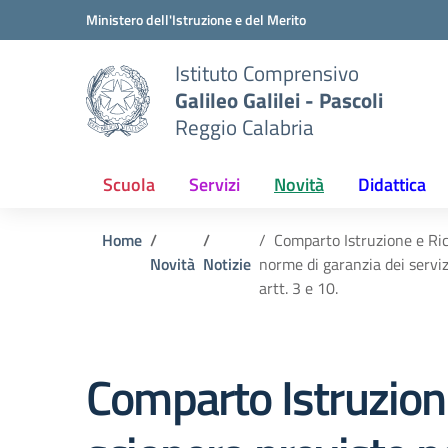
Vai ai contenuti
Vai al menu di navigazione
Vai al footer
Ministero dell'Istruzione e del Merito
Istituto Comprensivo
Galileo Galilei - Pascoli
Reggio Calabria
Scuola
Servizi
Novità
Didattica
Home
Comparto Istruzione e Rice
Novità
Notizie
norme di garanzia dei serviz
artt. 3 e 10.
Comparto Istruzione