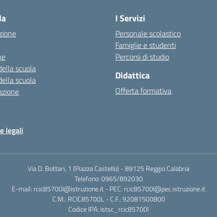
la
I Servizi
zione
Personale scolastico
Famiglie e studenti
ne
Percorsi di studio
della scuola
Didattica
della scuola
Offerta formativa
azione
e legali
Via D. Bottari, 1 (Piazza Castello) - 89125 Reggio Calabria
Telefono: 0965/892030
E-mail: rcic85700l@istruzione.it - PEC: rcic85700l@pec.istruzione.it
C.M.: RCIC85700L - C.F.: 92081500800
Codice IPA: istsc_rcic85700l