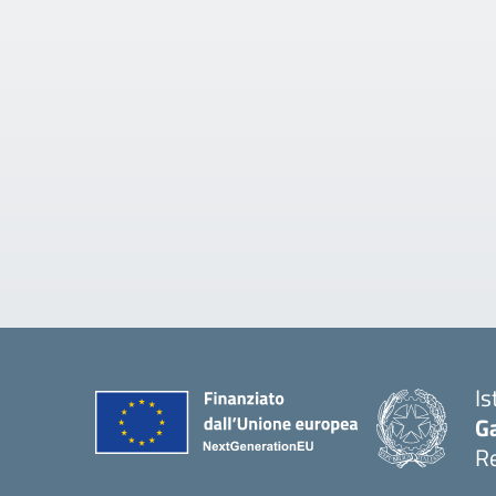
Is
Ga
Re