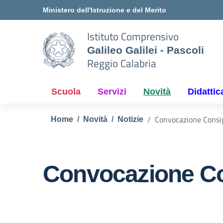
Vai ai contenuti
Vai al menu di navigazione
Vai al footer
Ministero dell'Istruzione e del Merito
Istituto Comprensivo
Galileo Galilei - Pascoli
Reggio Calabria
Scuola
Servizi
Novità
Didattic
Convocazione Consigl
Home
Novità
Notizie
Convocazione Cons