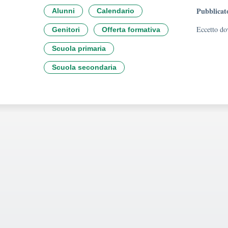
Pubblicat
Alunni
Calendario
Eccetto dov
Genitori
Offerta formativa
Scuola primaria
Scuola secondaria