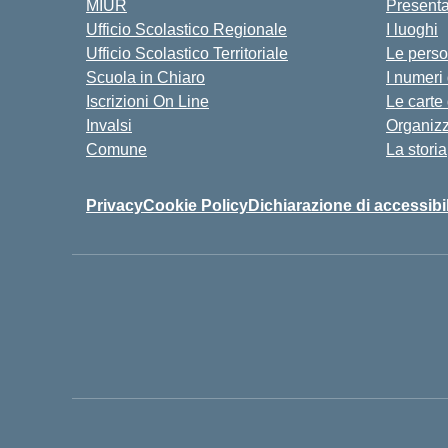
MIUR
Present
Ufficio Scolastico Regionale
I luoghi
Ufficio Scolastico Territoriale
Le pers
Scuola in Chiaro
I numeri
Iscrizioni On Line
Le carte
Invalsi
Organiz
Comune
La storia
Privacy
Cookie Policy
Dichiarazione di accessibil