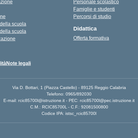
azione
Personale scolastico
Famiglie e studenti
one
Percorsi di studio
 della scuola
Didattica
 della scuola
Offerta formativa
zazione
ità
Note legali
Via D. Bottari, 1 (Piazza Castello) - 89125 Reggio Calabria
Telefono: 0965/892030
E-mail: rcic85700l@istruzione.it - PEC: rcic85700l@pec.istruzione.it
C.M.: RCIC85700L - C.F.: 92081500800
Codice IPA: istsc_rcic85700l