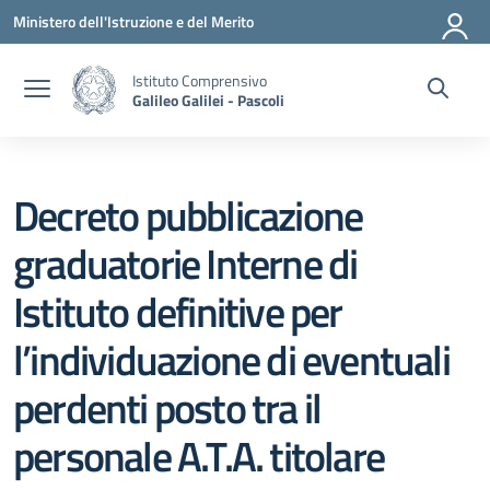
Vai ai contenuti
Vai al menu di navigazione
Vai al footer
Ministero dell'Istruzione e del Merito
Istituto Comprensivo
Galileo Galilei - Pascoli
Decreto pubblicazione
graduatorie Interne di
Istituto definitive per
l’individuazione di eventuali
perdenti posto tra il
personale A.T.A. titolare