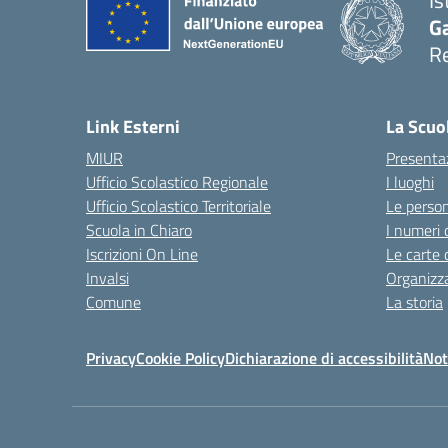
Is
Ga
Re
Link Esterni
La Scuo
MIUR
Presenta
Ufficio Scolastico Regionale
I luoghi
Ufficio Scolastico Territoriale
Le perso
Scuola in Chiaro
I numeri 
Iscrizioni On Line
Le carte 
Invalsi
Organizz
Comune
La storia
Privacy
Cookie Policy
Dichiarazione di accessibilità
Not