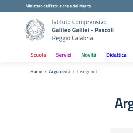
Vai ai contenuti
Vai al menu di navigazione
Vai al footer
Ministero dell'Istruzione e del Merito
Istituto Comprensivo
Galileo Galilei - Pascoli
Reggio Calabria
Scuola
Servizi
Novità
Didattica
Home
Argomenti
Insegnanti
Ar