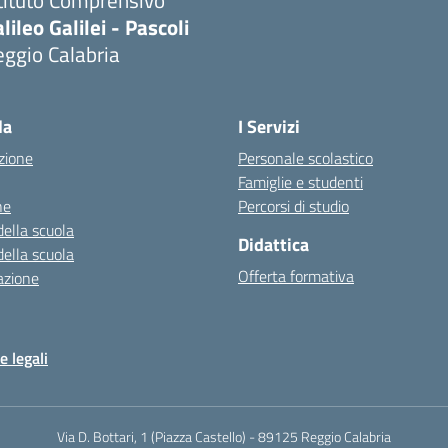
tituto Comprensivo
lileo Galilei - Pascoli
ggio Calabria
la
I Servizi
zione
Personale scolastico
Famiglie e studenti
ne
Percorsi di studio
della scuola
Didattica
della scuola
Offerta formativa
azione
e legali
Via D. Bottari, 1 (Piazza Castello) - 89125 Reggio Calabria