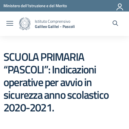
Vai ai contenuti
Vai al menu di navigazione
Vai al footer
Ministero dell'Istruzione e del Merito
Istituto Comprensivo
Galileo Galilei - Pascoli
SCUOLA PRIMARIA
“PASCOLI”: Indicazioni
operative per avvio in
sicurezza anno scolastico
2020-2021.