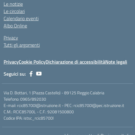
Le notizie
Le circolari
Calendario eventi
Albo Online
Privacy
Tutti gli argomenti
Privacy
Cookie Policy
Dichiarazione di accessibilità
Note legali
Seguici su:
Via D. Bottari, 1 (Piazza Castello) - 89125 Reggio Calabria
Telefono: 0965/892030
E-mail: rcic85700l@istruzione.it - PEC: rcic85700l@pec.istruzione.it
C.M.: RCIC85700L - C.F.: 92081500800
Codice IPA: istsc_rcic85700l