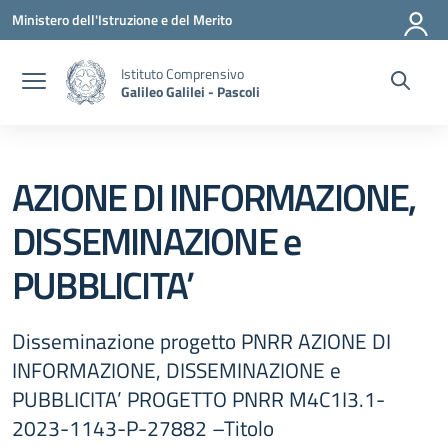
Vai ai contenuti
Vai al menu di navigazione
Vai al footer
Ministero dell'Istruzione e del Merito
Istituto Comprensivo
Galileo Galilei - Pascoli
AZIONE DI INFORMAZIONE,
DISSEMINAZIONE e
PUBBLICITA’
Disseminazione progetto PNRR AZIONE DI
INFORMAZIONE, DISSEMINAZIONE e
PUBBLICITA’ PROGETTO PNRR M4C1I3.1-
2023-1143-P-27882 –Titolo