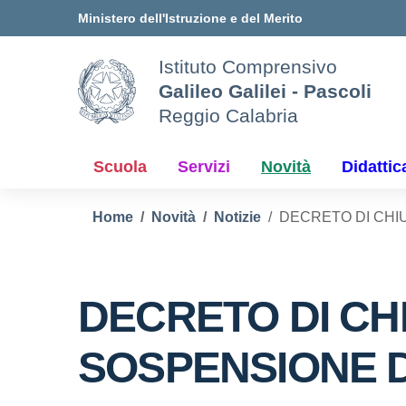
Vai ai contenuti
Vai al menu di navigazione
Vai al footer
Ministero dell'Istruzione e del Merito
Istituto Comprensivo
Galileo Galilei - Pascoli
Reggio Calabria
Scuola
Servizi
Novità
Didattic
Home
Novità
Notizie
DECRETO DI CHIU
DECRETO DI CHI
SOSPENSIONE D