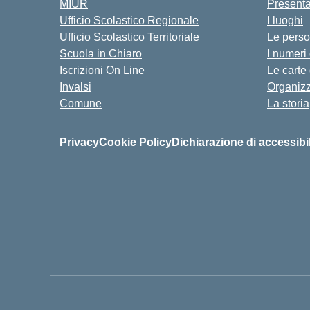
MIUR
Present
Ufficio Scolastico Regionale
I luoghi
Ufficio Scolastico Territoriale
Le pers
Scuola in Chiaro
I numeri
Iscrizioni On Line
Le carte
Invalsi
Organiz
Comune
La storia
Privacy
Cookie Policy
Dichiarazione di accessibil