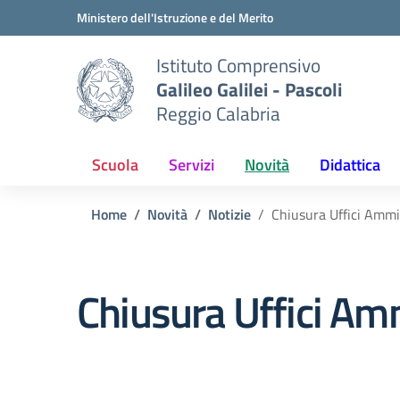
Vai ai contenuti
Vai al menu di navigazione
Vai al footer
Ministero dell'Istruzione e del Merito
Istituto Comprensivo
Galileo Galilei - Pascoli
Reggio Calabria
Scuola
Servizi
Novità
Didattica
Home
Novità
Notizie
Chiusura Uffici Ammi
Chiusura Uffici Amm