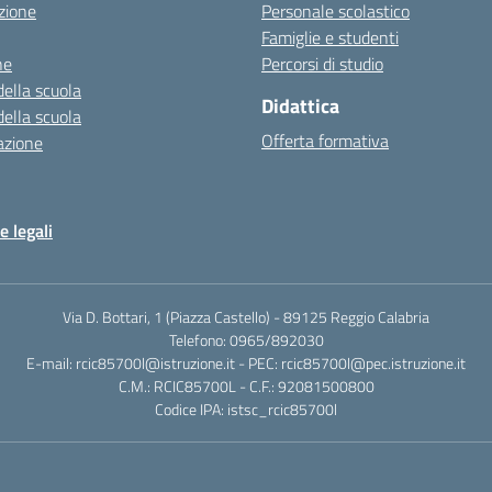
zione
Personale scolastico
Famiglie e studenti
ne
Percorsi di studio
della scuola
Didattica
della scuola
Offerta formativa
azione
e legali
Via D. Bottari, 1 (Piazza Castello) - 89125 Reggio Calabria
Telefono: 0965/892030
E-mail: rcic85700l@istruzione.it - PEC: rcic85700l@pec.istruzione.it
C.M.: RCIC85700L - C.F.: 92081500800
Codice IPA: istsc_rcic85700l