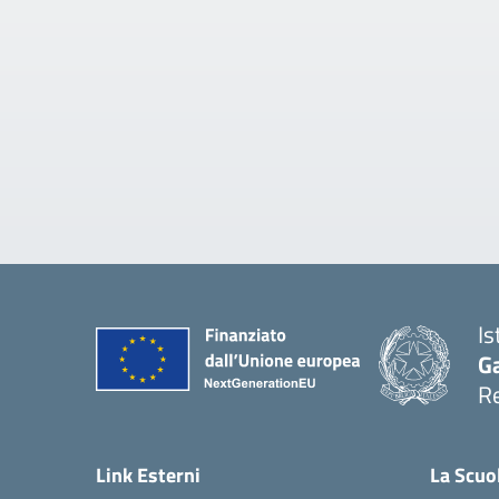
Is
Ga
Re
Link Esterni
La Scuo