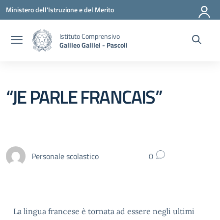
Vai ai contenuti
Vai al menu di navigazione
Vai al footer
Ministero dell'Istruzione e del Merito
Istituto Comprensivo
Galileo Galilei - Pascoli
“JE PARLE FRANCAIS”
Personale scolastico
0
La lingua francese è tornata ad essere negli ultimi