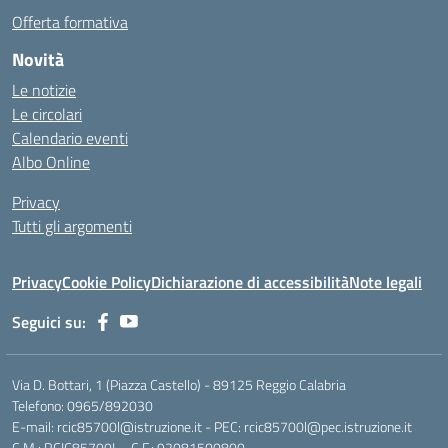
Offerta formativa
Novità
Le notizie
Le circolari
Calendario eventi
Albo Online
Privacy
Tutti gli argomenti
Privacy
Cookie Policy
Dichiarazione di accessibilità
Note legali
Seguici su:
Via D. Bottari, 1 (Piazza Castello) - 89125 Reggio Calabria
Telefono: 0965/892030
E-mail: rcic85700l@istruzione.it - PEC: rcic85700l@pec.istruzione.it
C.M.: RCIC85700L - C.F.: 92081500800