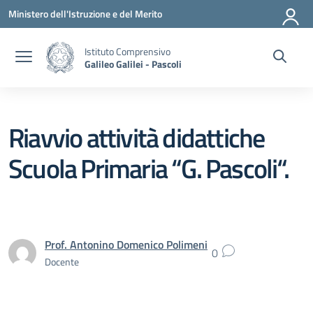
Vai ai contenuti
Vai al menu di navigazione
Vai al footer
Ministero dell'Istruzione e del Merito
Istituto Comprensivo
Galileo Galilei - Pascoli
Riavvio attività didattiche
Scuola Primaria “G. Pascoli“.
Prof. Antonino Domenico Polimeni
0
Docente