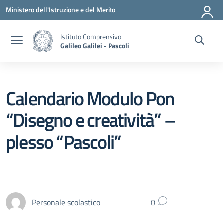
Vai ai contenuti
Vai al menu di navigazione
Vai al footer
Ministero dell'Istruzione e del Merito
Istituto Comprensivo
Galileo Galilei - Pascoli
Calendario Modulo Pon
“Disegno e creatività” –
plesso “Pascoli”
Personale scolastico
0