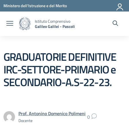
Vai ai contenuti
Vai al menu di navigazione
Vai al footer
Ministero dell'Istruzione e del Merito
Istituto Comprensivo
Galileo Galilei - Pascoli
GRADUATORIE DEFINITIVE
IRC-SETTORE-PRIMARIO e
SECONDARIO-A.S-22-23.
Prof. Antonino Domenico Polimeni
0
Docente