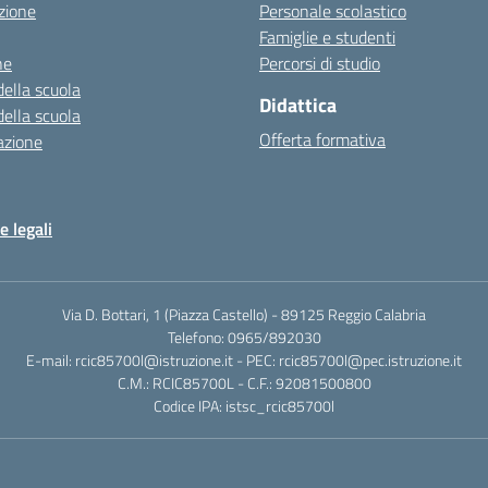
zione
Personale scolastico
Famiglie e studenti
ne
Percorsi di studio
della scuola
Didattica
della scuola
Offerta formativa
azione
e legali
Via D. Bottari, 1 (Piazza Castello) - 89125 Reggio Calabria
Telefono: 0965/892030
E-mail: rcic85700l@istruzione.it - PEC: rcic85700l@pec.istruzione.it
C.M.: RCIC85700L - C.F.: 92081500800
Codice IPA: istsc_rcic85700l