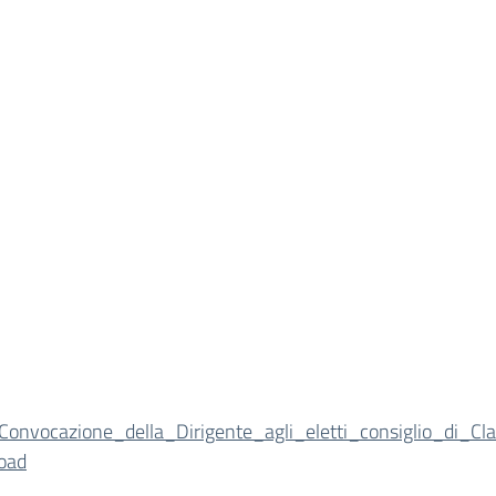
Convocazione_della_Dirigente_agli_eletti_consiglio_di_C
oad