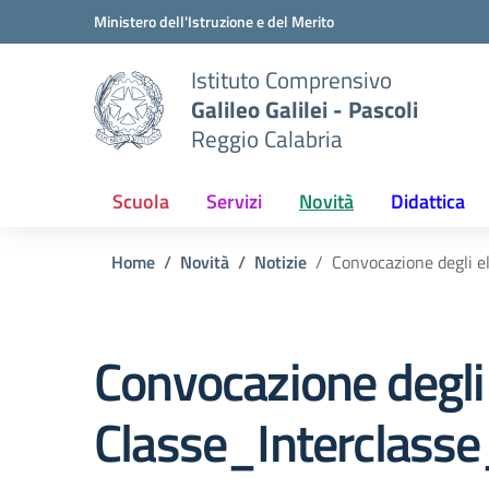
Vai ai contenuti
Vai al menu di navigazione
Vai al footer
Ministero dell'Istruzione e del Merito
Istituto Comprensivo
Galileo Galilei - Pascoli
Reggio Calabria
Scuola
Servizi
Novità
Didattica
Home
Novità
Notizie
Convocazione degli el
Convocazione degli e
Classe_Interclasse