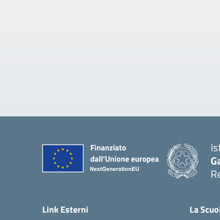
Is
Ga
Re
Link Esterni
La Scuo