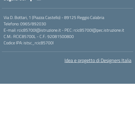
Via D. Bottari, 1 (Piazza Castello) - 89125 Reggio Calabria
Telefono: 0965/892030
E-mail: rcic85700l@istruzione.it - PEC: rcic85700l@pec.istruzione.it
C.M.: RCIC85700L - C.F.: 92081500800
Codice IPA: istsc_rcic85700l
Idea e progetto di Designers Italia