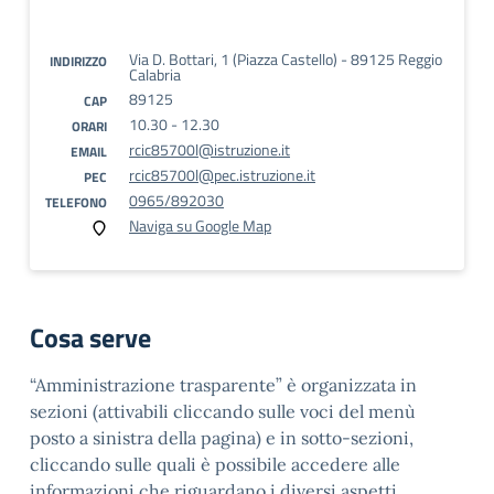
Via D. Bottari, 1 (Piazza Castello) - 89125 Reggio
INDIRIZZO
Calabria
89125
CAP
10.30 - 12.30
ORARI
rcic85700l@istruzione.it
EMAIL
rcic85700l@pec.istruzione.it
PEC
0965/892030
TELEFONO
Naviga su Google Map
Cosa serve
“Amministrazione trasparente” è organizzata in
sezioni (attivabili cliccando sulle voci del menù
posto a sinistra della pagina) e in sotto-sezioni,
cliccando sulle quali è possibile accedere alle
informazioni che riguardano i diversi aspetti