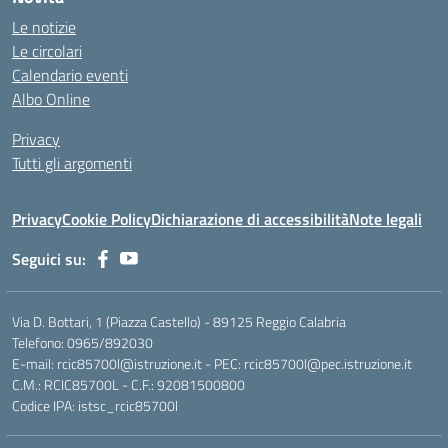
Le notizie
Le circolari
Calendario eventi
Albo Online
Privacy
Tutti gli argomenti
Privacy
Cookie Policy
Dichiarazione di accessibilità
Note legali
Seguici su:
Via D. Bottari, 1 (Piazza Castello) - 89125 Reggio Calabria
Telefono: 0965/892030
E-mail: rcic85700l@istruzione.it - PEC: rcic85700l@pec.istruzione.it
C.M.: RCIC85700L - C.F.: 92081500800
Codice IPA: istsc_rcic85700l