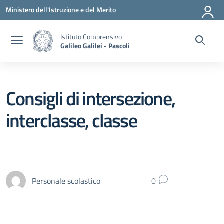
Vai ai contenuti
Vai al menu di navigazione
Vai al footer
Ministero dell'Istruzione e del Merito
Istituto Comprensivo
Galileo Galilei - Pascoli
Consigli di intersezione,
interclasse, classe
Personale scolastico
0