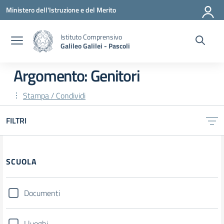
Vai ai contenuti
Vai al menu di navigazione
Vai al footer
Ministero dell'Istruzione e del Merito
Istituto Comprensivo
Galileo Galilei - Pascoli
Argomento: Genitori
Stampa / Condividi
FILTRI
SCUOLA
Documenti
I luoghi