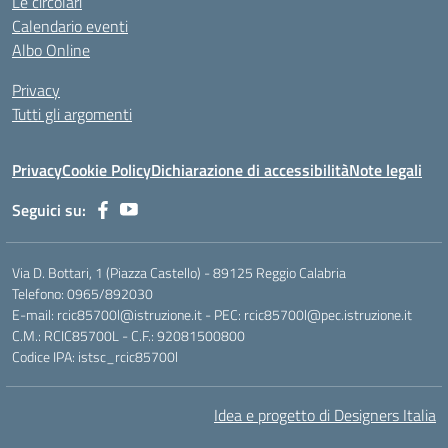
Le circolari
Calendario eventi
Albo Online
Privacy
Tutti gli argomenti
Privacy
Cookie Policy
Dichiarazione di accessibilità
Note legali
Seguici su:
Via D. Bottari, 1 (Piazza Castello) - 89125 Reggio Calabria
Telefono: 0965/892030
E-mail: rcic85700l@istruzione.it - PEC: rcic85700l@pec.istruzione.it
C.M.: RCIC85700L - C.F.: 92081500800
Codice IPA: istsc_rcic85700l
Idea e progetto di Designers Italia