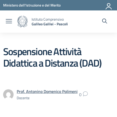
Vai ai contenuti
Vai al menu di navigazione
Vai al footer
Ministero dell'Istruzione e del Merito
Istituto Comprensivo
Galileo Galilei - Pascoli
Sospensione Attività
Didattica a Distanza (DAD)
Prof. Antonino Domenico Polimeni
0
Docente