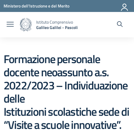
Vai ai contenuti
Vai al menu di navigazione
Vai al footer
Ministero dell'Istruzione e del Merito
Istituto Comprensivo
Galileo Galilei - Pascoli
Formazione personale
docente neoassunto a.s.
2022/2023 – Individuazione
delle
Istituzioni scolastiche sede di
“Visite a scuole innovative”.