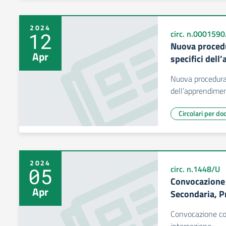
2024
12
circ. n.000159
Nuova procedu
Apr
specifici del
Nuova procedura r
dell’apprendime
Circolari per do
2024
05
circ. n.1448/U
Convocazione 
Apr
Secondaria, Pr
Convocazione cons