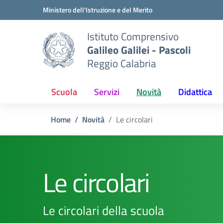
Vai ai contenuti
Vai al menu di navigazione
Vai al footer
Ministero dell'Istruzione e del Merito
Istituto Comprensivo
Galileo Galilei - Pascoli
Reggio Calabria
Scuola
Servizi
Novità
Didattica
Home
Novità
Le circolari
Le circolari
Le circolari della scuola