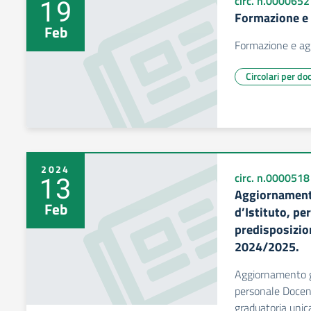
19
circ. n.0000652
Formazione e
Feb
Formazione e a
Circolari per do
2024
13
circ. n.0000518
Aggiornament
Feb
d’Istituto, pe
predisposizio
2024/2025.
Aggiornamento gr
personale Docente
graduatoria uni