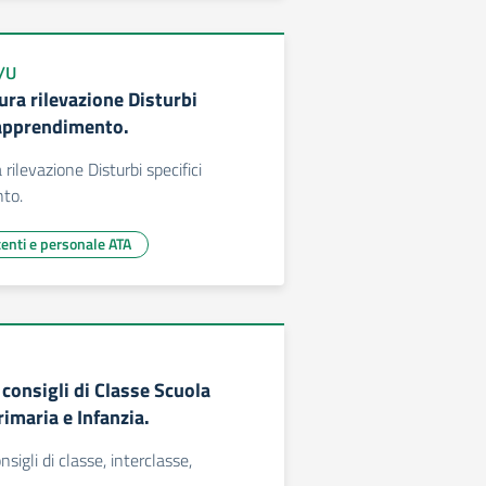
0/U
ra rilevazione Disturbi
l’apprendimento.
ilevazione Disturbi specifici
nto.
centi e personale ATA
consigli di Classe Scuola
imaria e Infanzia.
igli di classe, interclasse,