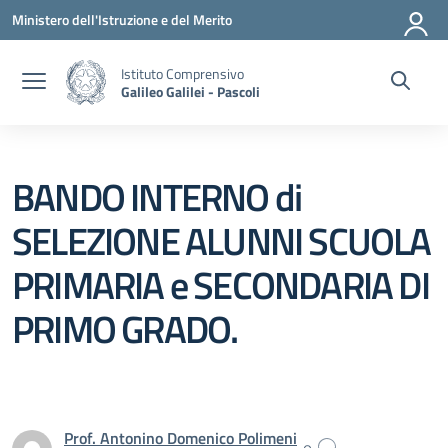
Vai ai contenuti
Vai al menu di navigazione
Vai al footer
Ministero dell'Istruzione e del Merito
Istituto Comprensivo
Galileo Galilei - Pascoli
BANDO INTERNO di
SELEZIONE ALUNNI SCUOLA
PRIMARIA e SECONDARIA DI
PRIMO GRADO.
Prof. Antonino Domenico Polimeni