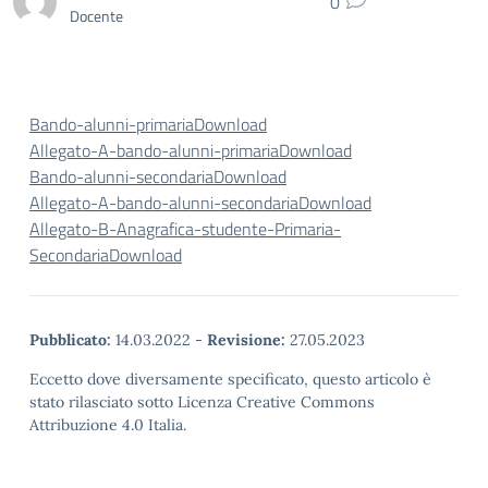
0
Docente
Bando-alunni-primaria
Download
Allegato-A-bando-alunni-primaria
Download
Bando-alunni-secondaria
Download
Allegato-A-bando-alunni-secondaria
Download
Allegato-B-Anagrafica-studente-Primaria-
Secondaria
Download
Pubblicato:
14.03.2022
-
Revisione:
27.05.2023
Eccetto dove diversamente specificato, questo articolo è
stato rilasciato sotto Licenza Creative Commons
Attribuzione 4.0 Italia.