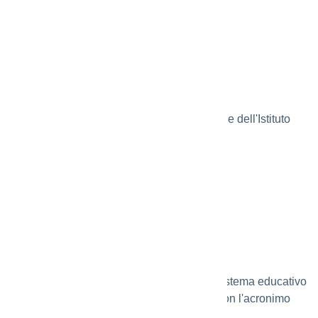
Le schede didattiche
I progetti delle classi
Iscrizioni on-line
Modalità di iscrizione degli alunni alle scuole dell'Istituto
Invalsi
L'Istituto nazionale per la valutazione del sistema educativo
di istruzione e di formazione, meglio noto con l'acronimo
INVALSI.