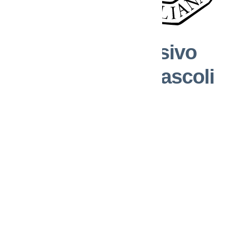
Istituto Comprensivo
Galileo Galilei - Pascoli
Reggio Calabria
Link Esterni
MIUR
Ufficio Scolastico Regionale
Ufficio Scolastico Territoriale
Scuola in Chiaro
Iscrizioni On Line
Invalsi
Comune