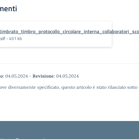
menti
timbrato_timbro_protocollo_circolare_interna_collaboratori_scol
pdf - 451 kb
o:
04.05.2024
-
Revisione:
04.05.2024
ove diversamente specificato, questo articolo è stato rilasciato sott