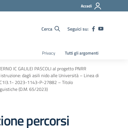
Accedi
Cerca
Seguici su:
Privacy
Tutti gli argomenti
o INTERNO IC GALILEI PASCOLI al progetto PNRR
truzione: dagli asili nido alle Università – Linea di
M4C1I3.1- 2023-1143-P-27882 – Titolo
uistiche (D.M. 65/2023)
zione percorsi