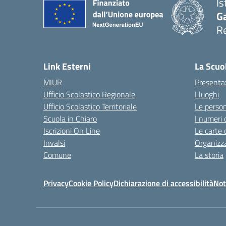
Is
Ga
Re
Link Esterni
La Scuo
MIUR
Presenta
Ufficio Scolastico Regionale
I luoghi
Ufficio Scolastico Territoriale
Le perso
Scuola in Chiaro
I numeri 
Iscrizioni On Line
Le carte 
Invalsi
Organizz
Comune
La storia
Privacy
Cookie Policy
Dichiarazione di accessibilità
Not