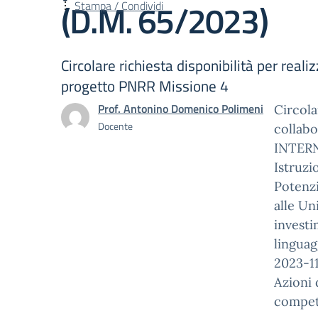
(D.M. 65/2023)
Stampa / Condividi
Circolare richiesta disponibilità per rea
progetto PNRR Missione 4
Prof. Antonino Domenico Polimeni
Circola
Docente
collabo
INTERN
Istruz
Potenzi
alle Un
invest
linguag
2023-1
Azioni 
compet