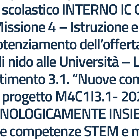
e scolastico INTERNO IC
ssione 4 – Istruzione e
nziamento dell’offerta 
li nido alle Università – 
timento 3.1. “Nuove co
ce progetto M4C1I3.1- 
CNOLOGICAMENTE INSIEM
e competenze STEM e mu