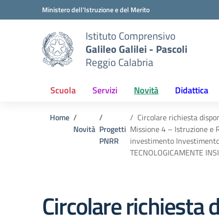
Vai ai contenuti
Vai al menu di navigazione
Vai al footer
Ministero dell'Istruzione e del Merito
Istituto Comprensivo
Galileo Galilei - Pascoli
Reggio Calabria
Scuola
Servizi
Novità
Didattica
Home
Circolare richiesta disp
Novità
Progetti
Missione 4 – Istruzione e R
PNRR
investimento Investimento
TECNOLOGICAMENTE INSIEME
Circolare richiesta 