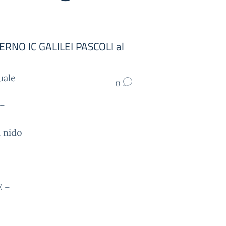
INTERNO IC GALILEI PASCOLI al
uale
0
 –
i nido
 –