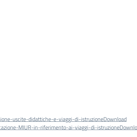
one-uscite-didattiche-e-viaggi-di-istruzione
Download
azione-MIUR-in-riferimento-ai-viaggi-di-istruzione
Downlo