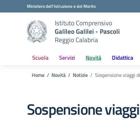
Vai ai contenuti
Vai al menu di navigazione
Vai al footer
Ministero dell'Istruzione e del Merito
Istituto Comprensivo
Galileo Galilei - Pascoli
Reggio Calabria
Scuola
Servizi
Novità
Didattica
Home
Novità
Notizie
Sospensione viaggi di
Sospensione viaggi 