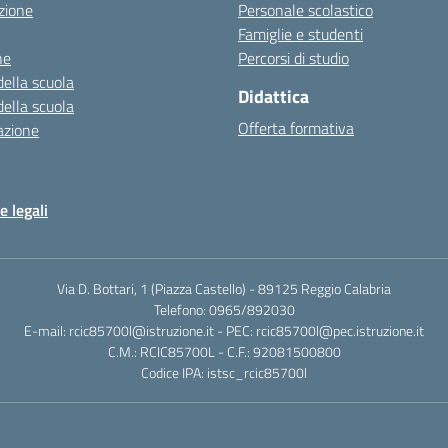
zione
Personale scolastico
Famiglie e studenti
ne
Percorsi di studio
della scuola
Didattica
della scuola
Offerta formativa
azione
e legali
Via D. Bottari, 1 (Piazza Castello) - 89125 Reggio Calabria
Telefono: 0965/892030
E-mail: rcic85700l@istruzione.it - PEC: rcic85700l@pec.istruzione.it
C.M.: RCIC85700L - C.F.: 92081500800
Codice IPA: istsc_rcic85700l