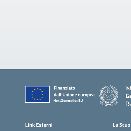
Is
Ga
Re
Link Esterni
La Scuo