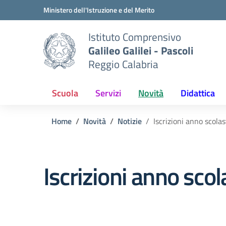
Vai ai contenuti
Vai al menu di navigazione
Vai al footer
Ministero dell'Istruzione e del Merito
Istituto Comprensivo
Galileo Galilei - Pascoli
Reggio Calabria
Scuola
Servizi
Novità
Didattica
Home
Novità
Notizie
Iscrizioni anno scol
Iscrizioni anno sc