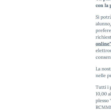
con la 
Si potr
alunno/
prefere
richies
online
elettro
consent
La nost
nelle p
Tutti i
10,00 a
plesso 
RCMM8