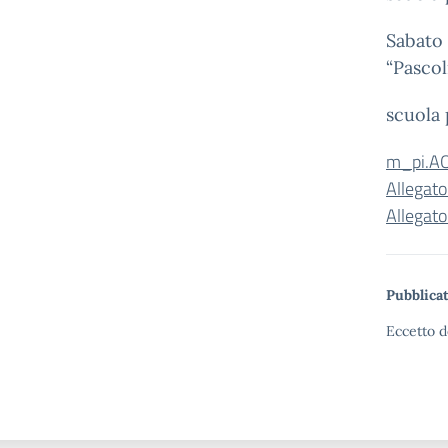
Sabato 
“Pascol
scuola
m_pi.A
Allegat
Allegat
Pubblicat
Eccetto d