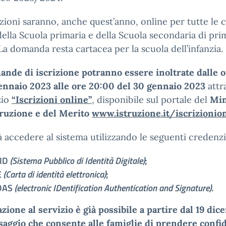
izioni saranno, anche quest’anno, online per tutte le c
ella Scuola primaria e della Scuola secondaria di pri
La domanda resta cartacea per la scuola dell’infanzia.
nde di iscrizione potranno essere inoltrate dalle 
ennaio 2023 alle ore 20:00 del 30 gennaio 2023
attr
zio
“Iscrizioni online”
, disponibile sul portale del
Min
truzione e del Merito
www.istruzione.it/iscrizionio
à accedere al sistema utilizzando le seguenti credenzia
ID
(Sistema Pubblico di Identità Digitale)
;
E
(Carta di identità elettronica)
;
DAS
(electronic IDentification Authentication and Signature)
.
tazione al servizio è già possibile a partire dal 19 dic
saggio che consente alle famiglie di prendere confi