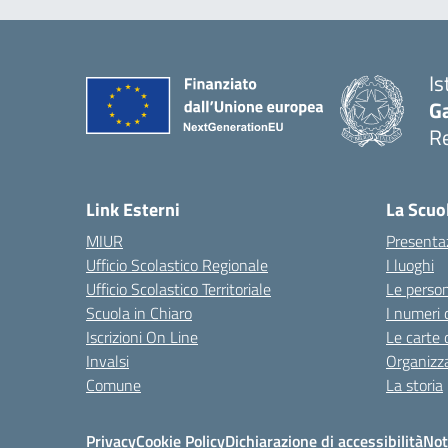
Is
Ga
Re
Link Esterni
La Scuo
MIUR
Presenta
Ufficio Scolastico Regionale
I luoghi
Ufficio Scolastico Territoriale
Le perso
Scuola in Chiaro
I numeri 
Iscrizioni On Line
Le carte 
Invalsi
Organizz
Comune
La storia
Privacy
Cookie Policy
Dichiarazione di accessibilità
Not