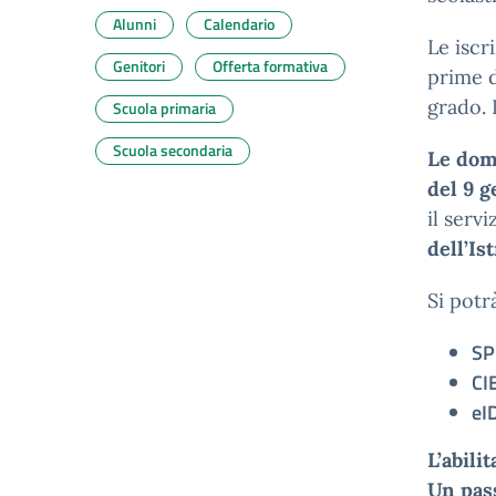
Alunni
Calendario
Le iscr
Genitori
Offerta formativa
prime d
grado. 
Scuola primaria
Scuola secondaria
Le doma
del 9 g
il servi
dell’Is
Si potr
SP
CI
eI
L’abili
Un pas