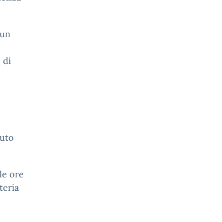
cun
 di
iuto
le ore
teria