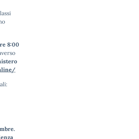
lassi
mo
ore 8:00
averso
istero
nline/
li:
embre.
denza