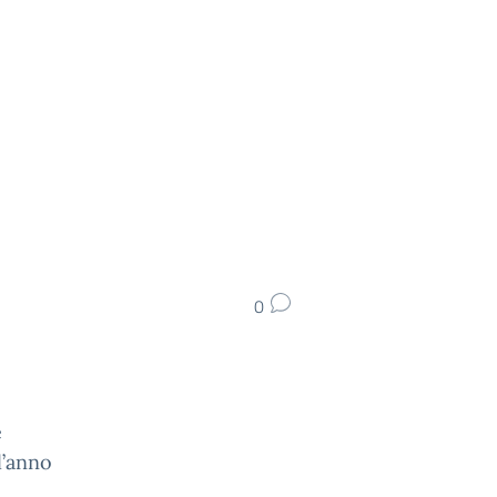
0
e
l’anno