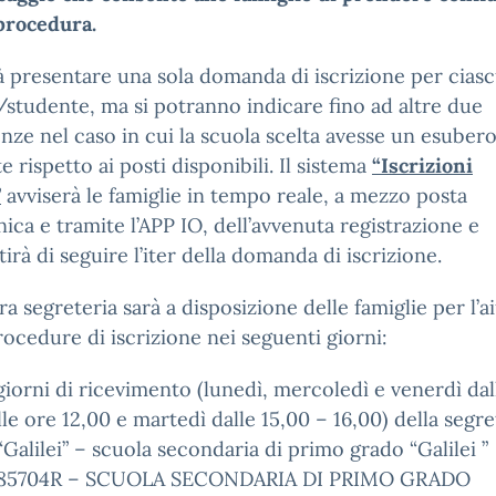
procedura.
à presentare una sola domanda di iscrizione per cias
studente, ma si potranno indicare fino ad altre due
nze nel caso in cui la scuola scelta avesse un esubero
te rispetto ai posti disponibili. Il sistema
“Iscrizioni
”
avviserà le famiglie in tempo reale, a mezzo posta
nica e tramite l’APP IO, dell’avvenuta registrazione e
irà di seguire l’iter della domanda di iscrizione.
ra segreteria sarà a disposizione delle famiglie per l’a
rocedure di iscrizione nei seguenti giorni:
 giorni di ricevimento (lunedì, mercoledì e venerdì dal
lle ore 12,00 e martedì dalle 15,00 – 16,00) della segre
“Galilei” – scuola secondaria di primo grado “Galilei ”
5704R – SCUOLA SECONDARIA DI PRIMO GRADO