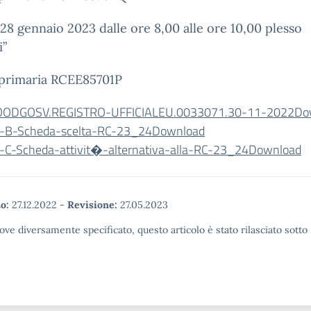
28 gennaio 2023 dalle ore 8,00 alle ore 10,00 plesso
i”
 primaria RCEE85701P
OODGOSV.REGISTRO-UFFICIALEU.0033071.30-11-2022
Do
o-B-Scheda-scelta-RC-23_24
Download
o-C-Scheda-attivit�-alternativa-alla-RC-23_24
Download
o:
27.12.2022
-
Revisione:
27.05.2023
ove diversamente specificato, questo articolo è stato rilasciato sott