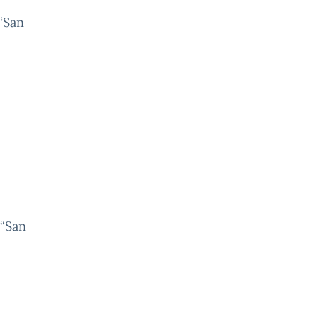
 “San
 “San