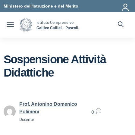
Vai ai contenuti
Vai al menu di navigazione
Vai al footer
Ministero dell'Istruzione e del Merito
Istituto Comprensivo
Galileo Galilei - Pascoli
Sospensione Attività
Didattiche
Prof. Antonino Domenico
0
Polimeni
Docente