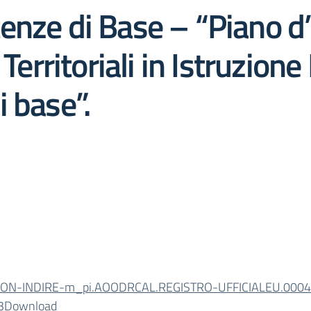
nze di Base – “Piano d’
 Territoriali in Istruzio
 base”.
ON-INDIRE-m_pi.AOODRCAL.REGISTRO-UFFICIALEU.0004
3
Download