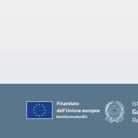
Is
Ga
Re