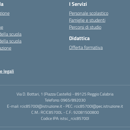
la
I Servizi
zione
Personale scolastico
Famiglie e studenti
ne
Percorsi di studio
della scuola
Didattica
della scuola
Offerta formativa
azione
e legali
Via D. Bottari, 1 (Piazza Castello) - 89125 Reggio Calabria
Telefono: 0965/892030
E-mail: rcic85700l@istruzione.it - PEC: rcic85700l@pec.istruzione.it
C.M.: RCIC85700L - C.F.: 92081500800
Codice IPA: istsc_rcic85700l