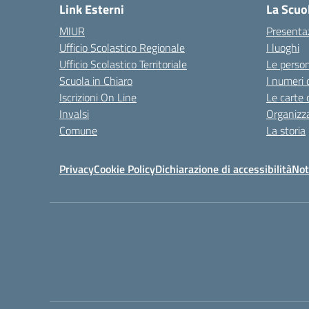
Link Esterni
La Scuo
MIUR
Presenta
Ufficio Scolastico Regionale
I luoghi
Ufficio Scolastico Territoriale
Le perso
Scuola in Chiaro
I numeri 
Iscrizioni On Line
Le carte 
Invalsi
Organizz
Comune
La storia
Privacy
Cookie Policy
Dichiarazione di accessibilità
Not