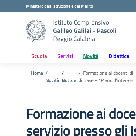
Vai ai contenuti
Vai al menu di navigazione
Vai al footer
Ministero dell'Istruzione e del Merito
Istituto Comprensivo
Galileo Galilei - Pascoli
Reggio Calabria
Scuola
Servizi
Novità
Didattica
Home
Formazione ai docenti di i
Novità
Notizie
di Base – “Piano d’intervent
Formazione ai docen
servizio presso gli 