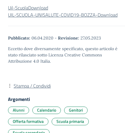
Uil-Scuola
Download
UIL-SCUOLA-UNISALUTE-COVID19-BOZZA-
Download
Pubblicato:
06.04.2020
-
Revisione:
27.05.2023
Eccetto dove diversamente specificato, questo articolo è
stato rilasciato sotto Licenza Creative Commons
Attribuzione 4.0 Italia.
Stampa / Condividi
Argomenti
Alunni
Calendario
Genitori
Offerta formativa
Scuola primaria
Scuola secondaria