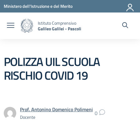
Vai ai contenuti
Vai al menu di navigazione
Vai al footer
Ministero dell'Istruzione e del Merito
Istituto Comprensivo
Galileo Galilei - Pascoli
POLIZZA UIL SCUOLA
RISCHIO COVID 19
Prof. Antonino Domenico Polimeni
0
Docente