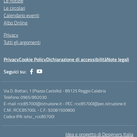
Le notizie
Le circolari
Calendario eventi
Albo Online
Privacy
Tutti gli argomenti
Privacy
Cookie Policy
Dichiarazione di accessibilità
Note legali
Seguici su:
Via D. Bottari, 1 (Piazza Castello) - 89125 Reggio Calabria
Telefono: 0965/892030
E-mail: rcic85700l@istruzione.it - PEC: rcic85700l@pec.istruzione.it
C.M.: RCIC85700L - C.F.: 92081500800
Codice IPA: istsc_rcic85700l
Idea e progetto di Designers Italia