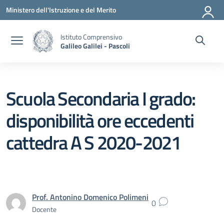
Vai ai contenuti
Vai al menu di navigazione
Vai al footer
Ministero dell'Istruzione e del Merito
Istituto Comprensivo
Galileo Galilei - Pascoli
Scuola Secondaria I grado:
disponibilità ore eccedenti
cattedra A S 2020-2021
Prof. Antonino Domenico Polimeni
0
Docente