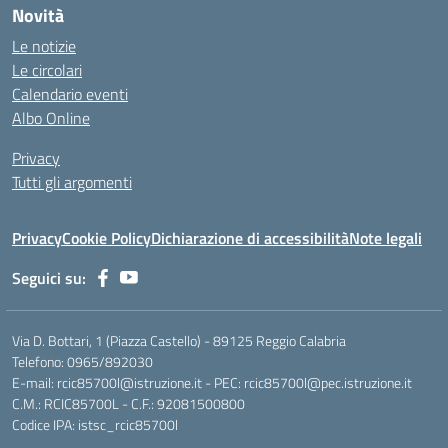
Novità
Le notizie
Le circolari
Calendario eventi
Albo Online
Privacy
Tutti gli argomenti
Privacy
Cookie Policy
Dichiarazione di accessibilità
Note legali
Seguici su:
Via D. Bottari, 1 (Piazza Castello) - 89125 Reggio Calabria
Telefono: 0965/892030
E-mail: rcic85700l@istruzione.it - PEC: rcic85700l@pec.istruzione.it
C.M.: RCIC85700L - C.F.: 92081500800
Codice IPA: istsc_rcic85700l