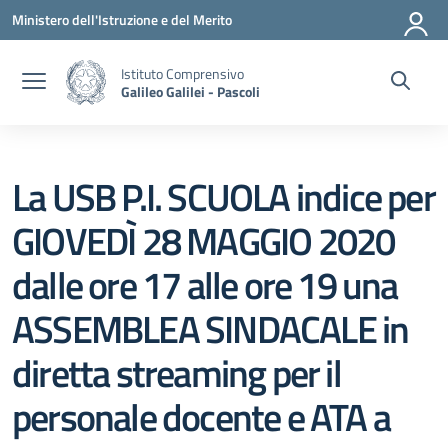
Vai ai contenuti
Vai al menu di navigazione
Vai al footer
Ministero dell'Istruzione e del Merito
Istituto Comprensivo
Galileo Galilei - Pascoli
La USB P.I. SCUOLA indice per
GIOVEDÌ 28 MAGGIO 2020
dalle ore 17 alle ore 19 una
ASSEMBLEA SINDACALE in
diretta streaming per il
personale docente e ATA a