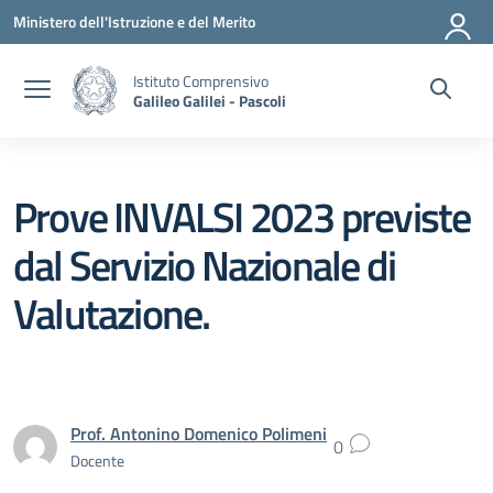
Vai ai contenuti
Vai al menu di navigazione
Vai al footer
Ministero dell'Istruzione e del Merito
Istituto Comprensivo
Galileo Galilei - Pascoli
Prove INVALSI 2023 previste
dal Servizio Nazionale di
Valutazione.
Prof. Antonino Domenico Polimeni
0
Docente