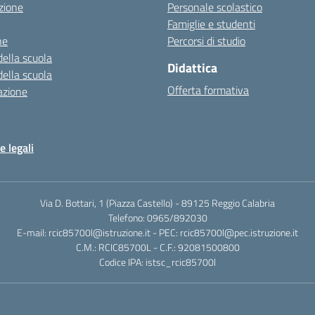
zione
Personale scolastico
Famiglie e studenti
ne
Percorsi di studio
della scuola
Didattica
della scuola
Offerta formativa
azione
e legali
Via D. Bottari, 1 (Piazza Castello) - 89125 Reggio Calabria
Telefono: 0965/892030
E-mail: rcic85700l@istruzione.it - PEC: rcic85700l@pec.istruzione.it
C.M.: RCIC85700L - C.F.: 92081500800
Codice IPA: istsc_rcic85700l