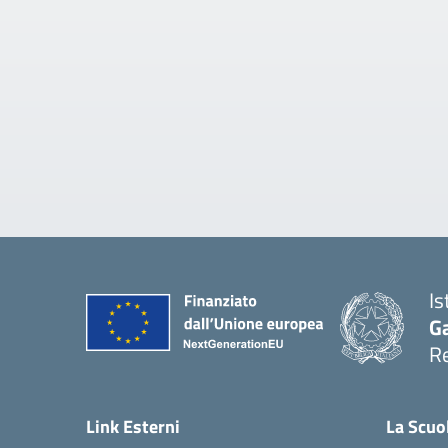
Is
Ga
Re
Link Esterni
La Scuo