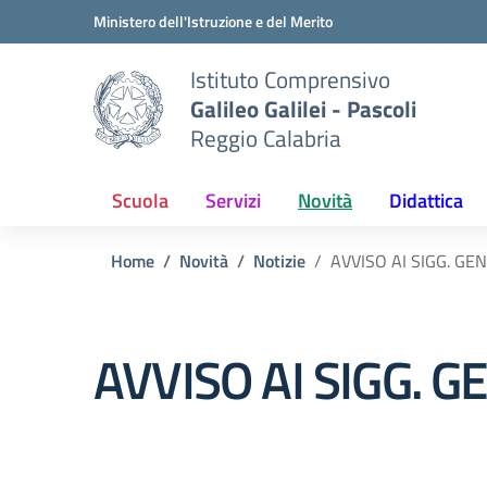
Vai ai contenuti
Vai al menu di navigazione
Vai al footer
Ministero dell'Istruzione e del Merito
Istituto Comprensivo
Galileo Galilei - Pascoli
Reggio Calabria
Scuola
Servizi
Novità
Didattica
Home
Novità
Notizie
AVVISO AI SIGG. GEN
AVVISO AI SIGG. G