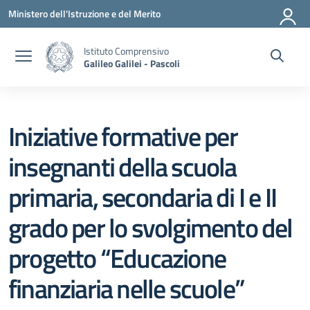
Vai ai contenuti
Vai al menu di navigazione
Vai al footer
Ministero dell'Istruzione e del Merito
Istituto Comprensivo
Galileo Galilei - Pascoli
Iniziative formative per
insegnanti della scuola
primaria, secondaria di I e II
grado per lo svolgimento del
progetto “Educazione
finanziaria nelle scuole”