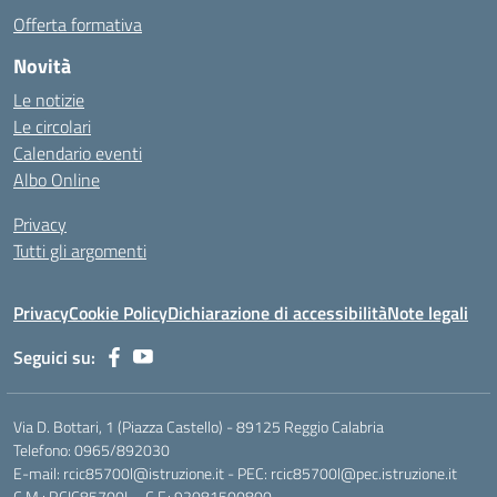
Offerta formativa
Novità
Le notizie
Le circolari
Calendario eventi
Albo Online
Privacy
Tutti gli argomenti
Privacy
Cookie Policy
Dichiarazione di accessibilità
Note legali
Seguici su:
Via D. Bottari, 1 (Piazza Castello) - 89125 Reggio Calabria
Telefono: 0965/892030
E-mail: rcic85700l@istruzione.it - PEC: rcic85700l@pec.istruzione.it
C.M.: RCIC85700L - C.F.: 92081500800