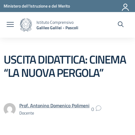
Vai ai contenuti
Vai al menu di navigazione
Vai al footer
Ministero dell'Istruzione e del Merito
Istituto Comprensivo
Galileo Galilei - Pascoli
USCITA DIDATTICA: CINEMA
“LA NUOVA PERGOLA”
Prof. Antonino Domenico Polimeni
0
Docente