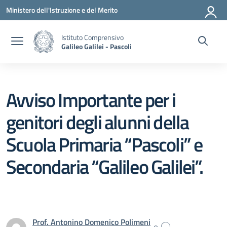
Vai ai contenuti
Vai al menu di navigazione
Vai al footer
Ministero dell'Istruzione e del Merito
Istituto Comprensivo
Galileo Galilei - Pascoli
Avviso Importante per i
genitori degli alunni della
Scuola Primaria “Pascoli” e
Secondaria “Galileo Galilei”.
Prof. Antonino Domenico Polimeni